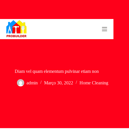
Pular
para
o
conteúdo
Diam vel quam elementum pulvinar etiam non
admin
Março 30, 2022
Home Cleaning