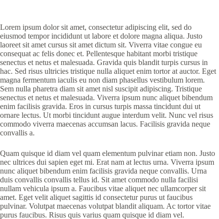
Lorem ipsum dolor sit amet, consectetur adipiscing elit, sed do
eiusmod tempor incididunt ut labore et dolore magna aliqua. Justo
laoreet sit amet cursus sit amet dictum sit. Viverra vitae congue eu
consequat ac felis donec et. Pellentesque habitant morbi tristique
senectus et netus et malesuada. Gravida quis blandit turpis cursus in
hac. Sed risus ultricies tristique nulla aliquet enim tortor at auctor. Eget
magna fermentum iaculis eu non diam phasellus vestibulum lorem.
Sem nulla pharetra diam sit amet nisl suscipit adipiscing. Tristique
senectus et netus et malesuada. Viverra ipsum nunc aliquet bibendum
enim facilisis gravida. Eros in cursus turpis massa tincidunt dui ut
ornare lectus. Ut morbi tincidunt augue interdum velit. Nunc vel risus
commodo viverra maecenas accumsan lacus. Facilisis gravida neque
convallis a.
Quam quisque id diam vel quam elementum pulvinar etiam non. Justo
nec ultrices dui sapien eget mi. Erat nam at lectus urna. Viverra ipsum
nunc aliquet bibendum enim facilisis gravida neque convallis. Urna
duis convallis convallis tellus id. Sit amet commodo nulla facilisi
nullam vehicula ipsum a. Faucibus vitae aliquet nec ullamcorper sit
amet. Eget velit aliquet sagittis id consectetur purus ut faucibus
pulvinar. Volutpat maecenas volutpat blandit aliquam. Ac tortor vitae
purus faucibus. Risus quis varius quam quisque id diam vel.