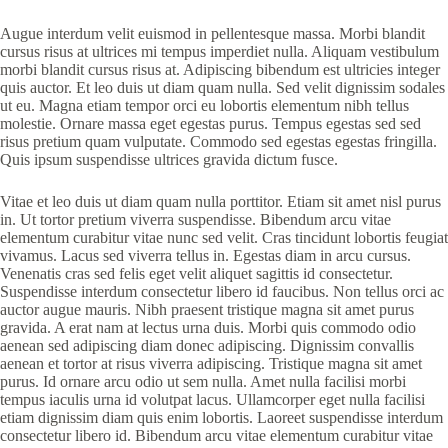
Augue interdum velit euismod in pellentesque massa. Morbi blandit
cursus risus at ultrices mi tempus imperdiet nulla. Aliquam vestibulum
morbi blandit cursus risus at. Adipiscing bibendum est ultricies integer
quis auctor. Et leo duis ut diam quam nulla. Sed velit dignissim sodales
ut eu. Magna etiam tempor orci eu lobortis elementum nibh tellus
molestie. Ornare massa eget egestas purus. Tempus egestas sed sed
risus pretium quam vulputate. Commodo sed egestas egestas fringilla.
Quis ipsum suspendisse ultrices gravida dictum fusce.
Vitae et leo duis ut diam quam nulla porttitor. Etiam sit amet nisl purus
in. Ut tortor pretium viverra suspendisse. Bibendum arcu vitae
elementum curabitur vitae nunc sed velit. Cras tincidunt lobortis feugiat
vivamus. Lacus sed viverra tellus in. Egestas diam in arcu cursus.
Venenatis cras sed felis eget velit aliquet sagittis id consectetur.
Suspendisse interdum consectetur libero id faucibus. Non tellus orci ac
auctor augue mauris. Nibh praesent tristique magna sit amet purus
gravida. A erat nam at lectus urna duis. Morbi quis commodo odio
aenean sed adipiscing diam donec adipiscing. Dignissim convallis
aenean et tortor at risus viverra adipiscing. Tristique magna sit amet
purus. Id ornare arcu odio ut sem nulla. Amet nulla facilisi morbi
tempus iaculis urna id volutpat lacus. Ullamcorper eget nulla facilisi
etiam dignissim diam quis enim lobortis. Laoreet suspendisse interdum
consectetur libero id. Bibendum arcu vitae elementum curabitur vitae