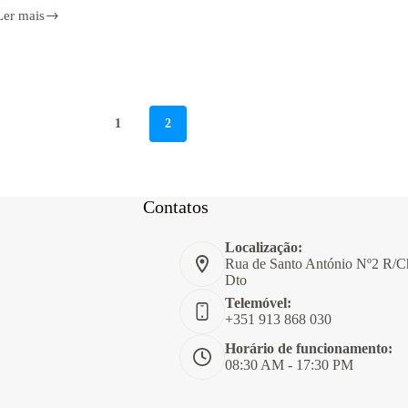
Ler mais
Viverra
ipsum
nunc
aliquet
bibendum
enim
acilisis
1
2
Contatos
Localização:
Rua de Santo António Nº2 R/C
Dto
Telemóvel:
+351 913 868 030
Horário de funcionamento:
08:30 AM - 17:30 PM