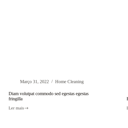
Março 31, 2022
Home Cleaning
Diam volutpat commodo sed egestas egestas
fringilla
Ler mais
Diam
volutpat
s
commodo
sed