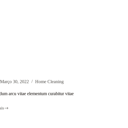
Março 30, 2022
Home Cleaning
dum arcu vitae elementum curabitur vitae
ais
dum
ntum