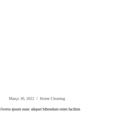
non
curabi
proident
vitae
nunc
Março 30, 2022
Home Cleaning
Viverra ipsum nunc aliquet bibendum enim facilisis