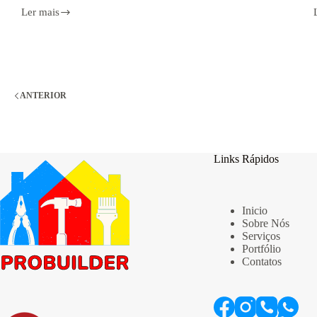
Ler mais
Diam
vel
quam
elementum
pulvinar
etiam
non
f
ANTERIOR
Links Rápidos
Inicio
Sobre Nós
Serviços
Portfólio
Contatos