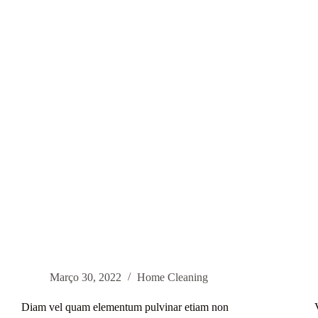
egestas
egestas
fringilla
Março 30, 2022
Home Cleaning
Diam vel quam elementum pulvinar etiam non