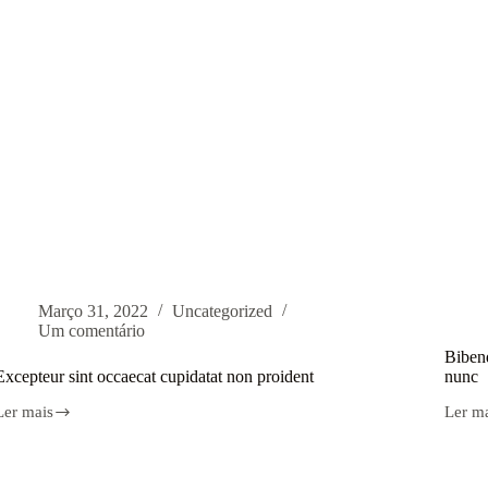
Março 31, 2022
Uncategorized
Um comentário
Biben
Excepteur sint occaecat cupidatat non proident
nunc
Ler mais
Ler m
Excepteur
Biben
int
arcu
occaecat
vitae
cupidatat
eleme